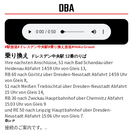
#
駅放送
#
ドレスデン中央駅
#
乗り換え放送
#
Heiko Grauel
乗り換え
ドレスデン中央駅 12番のりば
Ihre nächsten Anschlüsse, S1 nach Bad Schandau über
Heidenau Abfahrt 14:59 Uhr von Gleis 13,
RB 60 nach Görlitz über Dresden-Neustadt Abfahrt 14:59 Uhr
von Gleis 8,
S1 nach Meißen Triebischtal über Dresden-Neustadt Abfahrt
15 Uhr von Gleis 14,
RB 30 nach Zwickau Hauptbahnhof über Chemnitz Abfahrt
15:03 Uhr von Gleis 9
und RE 50 nach Leipzig Hauptbahnhof über Dresden-
Neustadt Abfahrt 15:06 Uhr von Gleis 7.
ja-JP
接続のご案内です。...